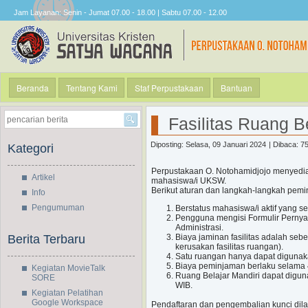
Jam Layanan: Senin - Jumat 07.00 - 18.00 | Sabtu 07.00 - 12.00
Beranda
Tentang Kami
Staf Perpustakaan
Bantuan
Fasilitas Ruang B
Diposting: Selasa, 09 Januari 2024
| Dibaca: 75
Kategori
Perpustakaan O. Notohamidjojo menyediak
Artikel
mahasiswa/i UKSW.
Berikut aturan dan langkah-langkah pemi
Info
Pengumuman
Berstatus mahasiswa/i aktif yang 
Pengguna mengisi Formulir Pernya
Administrasi.
Biaya jaminan fasilitas adalah se
Berita Terbaru
kerusakan fasilitas ruangan).
Satu ruangan hanya dapat digunak
Biaya peminjaman berlaku selama 4
Kegiatan MovieTalk
Ruang Belajar Mandiri dapat diguna
SORE
WIB.
Kegiatan Pelatihan
Google Workspace
Pendaftaran dan pengembalian kunci dilayan