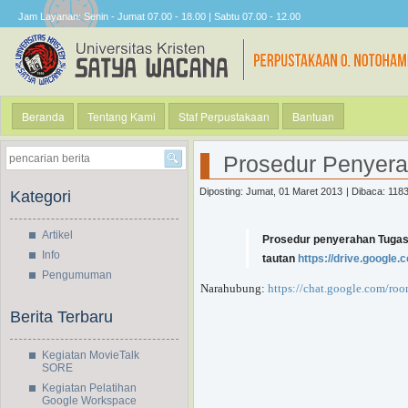
Jam Layanan: Senin - Jumat 07.00 - 18.00 | Sabtu 07.00 - 12.00
Beranda
Tentang Kami
Staf Perpustakaan
Bantuan
Prosedur Penyer
Diposting: Jumat, 01 Maret 2013
| Dibaca: 1183
Kategori
Artikel
Prosedur penyerahan Tugas T
Info
tautan
https://drive.googl
Pengumuman
Narahubung:
https://chat.google.com/
Berita Terbaru
Kegiatan MovieTalk
SORE
Kegiatan Pelatihan
Google Workspace